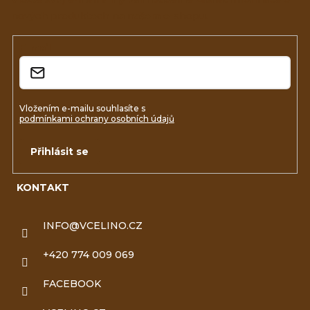
a
nových produktech na našem e-shopu.
t
í
E-mail
Vložením e-mailu souhlasíte s
podmínkami ochrany osobních údajů
Přihlásit se
KONTAKT
INFO
@
VCELINO.CZ
+420 774 009 069
FACEBOOK