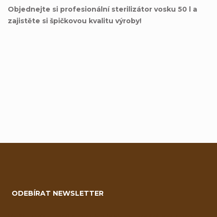
Objednejte si profesionální sterilizátor vosku 50 l a
zajistěte si špičkovou kvalitu výroby!
Přidat hodnocení
Z
á
ODEBÍRAT NEWSLETTER
p
Vložte svůj e-mail a my vám budeme zasílat informace o