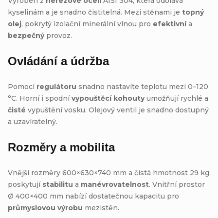
Vyroben z
nerezové oceli
AISI 304, která odolává
kyselinám a je snadno čistitelná. Mezi stěnami je
topný
olej
, pokrytý izolační minerální vlnou pro
efektivní
a
bezpečný
provoz.
Ovládání a údržba
Pomocí
regulátoru
snadno nastavíte teplotu mezi 0–120
°C. Horní i spodní
vypouštěcí kohouty
umožňují rychlé a
čisté
vypuštění vosku. Olejový ventil je snadno dostupný
a uzavíratelný.
Rozměry a mobilita
Vnější rozměry 600×630×740 mm a čistá hmotnost 29 kg
poskytují
stabilitu
a
manévrovatelnost
. Vnitřní prostor
Ø 400×400 mm nabízí dostatečnou kapacitu pro
průmyslovou výrobu
mezistěn.