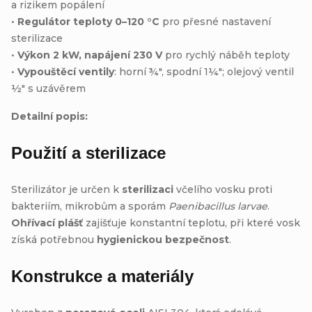
a rizikem popálení
•
Regulátor teploty 0–120 °C
pro přesné nastavení
sterilizace
•
Výkon 2 kW, napájení 230 V
pro rychlý náběh teploty
•
Vypouštěcí ventily
: horní ¾″, spodní 1¼″; olejový ventil
½″ s uzávěrem
Detailní popis:
Použití a sterilizace
Sterilizátor je určen k
sterilizaci
včelího vosku proti
bakteriím, mikrobům a sporám
Paenibacillus larvae
.
Ohřívací plášť
zajišťuje konstantní teplotu, při které vosk
získá potřebnou
hygienickou bezpečnost
.
Konstrukce a materiály