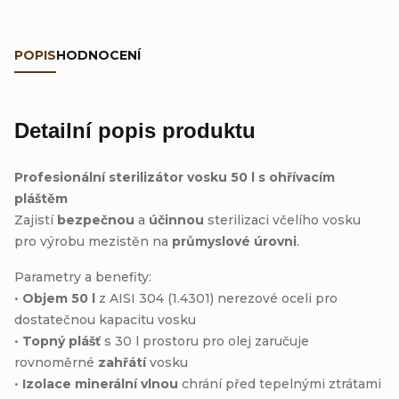
POPIS
HODNOCENÍ
Detailní popis produktu
Profesionální sterilizátor vosku 50 l s ohřívacím
pláštěm
Zajistí
bezpečnou
a
účinnou
sterilizaci včelího vosku
pro výrobu mezistěn na
průmyslové úrovni
.
Parametry a benefity:
•
Objem 50 l
z AISI 304 (1.4301) nerezové oceli pro
dostatečnou kapacitu vosku
•
Topný plášť
s 30 l prostoru pro olej zaručuje
rovnoměrné
zahřátí
vosku
•
Izolace minerální vlnou
chrání před tepelnými ztrátami