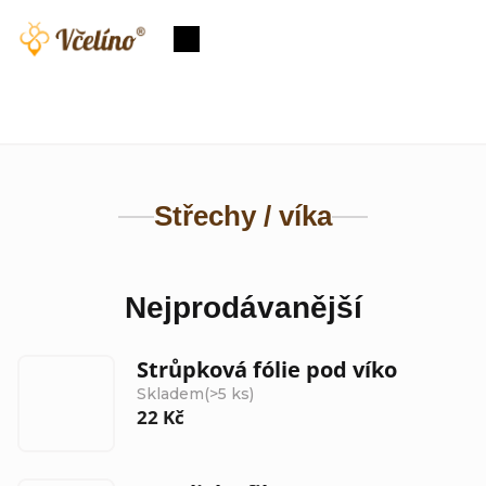
Přejít
na
Nákupní
obsah
košík
Střechy / víka
Nejprodávanější
Strůpková fólie pod víko
Skladem
(>5 ks)
22 Kč