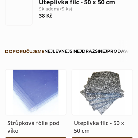
Uteplivka filc - 50 x 50 cm
Skladem
(>5 ks)
38 Kč
Ř
NEJLEVNĚJŠÍ
NEJDRAŽŠÍ
NEJPRODÁVANĚJ
DOPORUČUJEME
a
z
V
e
ý
n
p
í
i
p
s
r
Strůpková fólie pod
Uteplivka filc - 50 x
p
o
víko
50 cm