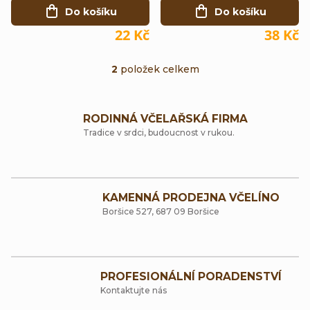
r
d
Do košíku
Do košíku
o
u
22 Kč
38 Kč
d
k
2
položek celkem
u
O
t
k
v
ů
t
RODINNÁ VČELAŘSKÁ FIRMA
l
Tradice v srdci, budoucnost v rukou.
ů
á
d
a
KAMENNÁ PRODEJNA VČELÍNO
Boršice 527, 687 09 Boršice
c
í
p
PROFESIONÁLNÍ PORADENSTVÍ
r
Kontaktujte nás
v