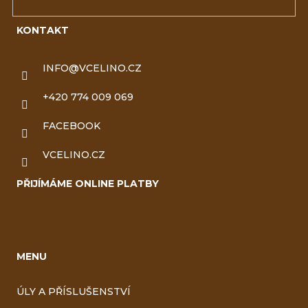
KONTAKT
INFO
@
VCELINO.CZ
+420 774 009 069
FACEBOOK
VCELINO.CZ
PŘIJÍMÁME ONLINE PLATBY
MENU
ÚLY A PŘÍSLUŠENSTVÍ