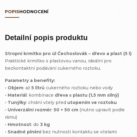
POPIS
HODNOCENÍ
Detailní popis produktu
Stropní krmítko pro úl Čechoslovák – dřevo a plast (5 l)
Praktické krmítko s plastovou vanou, ideální pro
bezkontaktní podávání cukerného roztoku.
Parametry a benefity:
•
Objem
: až
5 litrů
cukerného roztoku nebo vody
•
Materiál
: kombinace
dřeva
a
plastu (1,5 mm silný)
•
Tunýlky
: chrání včely před
utopením ve roztoku
•
Univerzální rozměr
:
50 × 50 cm
(nutno upravit podle
rámu)
•
Hmotnost
: do
3 kg
•
Snadné plnění
bez nutnosti kontaktu se včelami