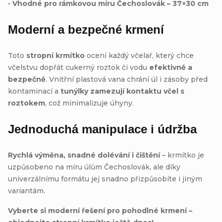
•
Vhodné pro rámkovou míru Čechoslovák – 37×30 cm
Moderní a bezpečné krmení
Toto
stropní krmítko
ocení každý včelař, který chce
včelstvu dopřát cukerný roztok či vodu
efektivně a
bezpečně
. Vnitřní plastová vana chrání úl i zásoby před
kontaminací a
tunýlky zamezují kontaktu včel s
roztokem
, což minimalizuje úhyny.
Jednoduchá manipulace i údržba
Rychlá výměna, snadné dolévání i čištění
– krmítko je
uzpůsobeno na míru úlům Čechoslovák, ale díky
univerzálnímu formátu jej snadno přizpůsobíte i jiným
variantám.
Vyberte si moderní řešení pro pohodlné krmení –