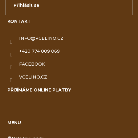
Přihlásit se
KONTAKT
INFO
@
VCELINO.CZ
+420 774 009 069
FACEBOOK
VCELINO.CZ
PŘIJÍMÁME ONLINE PLATBY
MENU