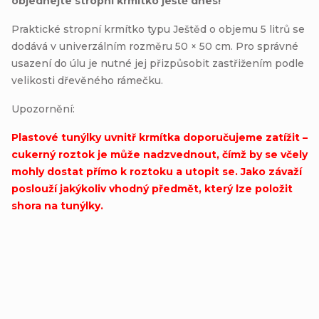
objednejte stropní krmítko ještě dnes!
Praktické stropní krmítko typu Ještěd o objemu 5 litrů se
dodává v univerzálním rozměru 50 × 50 cm. Pro správné
usazení do úlu je nutné jej přizpůsobit zastřižením podle
velikosti dřevěného rámečku.
Upozornění:
Plastové tunýlky uvnitř krmítka doporučujeme zatížit –
cukerný roztok je může nadzvednout, čímž by se včely
mohly dostat přímo k roztoku a utopit se. Jako závaží
poslouží jakýkoliv vhodný předmět, který lze položit
shora na tunýlky.