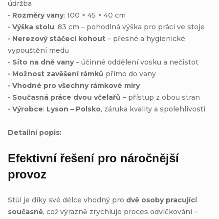
údržba
•
Rozměry vany
: 100 × 45 × 40 cm
•
Výška stolu
: 83 cm – pohodlná výška pro práci ve stoje
•
Nerezový stáčecí kohout
– přesné a hygienické
vypouštění medu
•
Síto na dně vany
– účinné oddělení vosku a nečistot
•
Možnost zavěšení rámků
přímo do vany
•
Vhodné pro všechny rámkové míry
•
Současná práce dvou včelařů
– přístup z obou stran
•
Výrobce
:
Lyson – Polsko
, záruka kvality a spolehlivosti
Detailní popis:
Efektivní řešení pro náročnější
provoz
Stůl je díky své délce vhodný pro
dvě osoby pracující
současně
, což výrazně zrychluje proces odvíčkování –