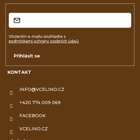
í
E-mail
Vložením e-mailu souhlasíte s
podmínkami ochrany osobních údajů
Přihlásit se
KONTAKT
INFO
@
VCELINO.CZ
+420 774 009 069
FACEBOOK
VCELINO.CZ