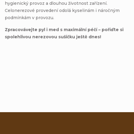
hygienický provoz a dlouhou životnost zařízení.
Celonerezové provedení odolá kyselinám i náročným
podmínkám v provozu.
Zpracovávejte pyl i med s maximální péčí – pořiďte si
spolehlivou nerezovou sušičku ještě dnes!
Přidat hodnocení
Z