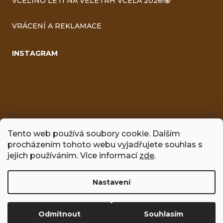
VČELÍNO LETÍ NA VELETRH VČELA 2026!🐝
VRÁCENÍ A REKLAMACE
INSTAGRAM
Tento web používá soubory cookie. Dalším
procházením tohoto webu vyjadřujete souhlas s
FACEBOOK
jejich používáním. Více informací
zde
.
Nastavení
Vytvořil Shoptet
Odmítnout
Souhlasím
Copyright 2026
Včelíno
. Všechna práva vyhrazena.
Upravit
nastavení cookies