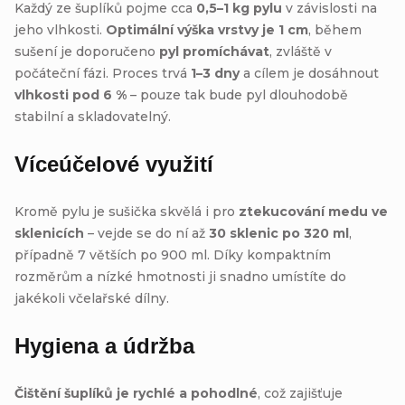
Každý ze šuplíků pojme cca
0,5–1 kg pylu
v závislosti na
jeho vlhkosti.
Optimální výška vrstvy je 1 cm
, během
sušení je doporučeno
pyl promíchávat
, zvláště v
počáteční fázi. Proces trvá
1–3 dny
a cílem je dosáhnout
vlhkosti pod 6 %
– pouze tak bude pyl dlouhodobě
stabilní a skladovatelný.
Víceúčelové využití
Kromě pylu je sušička skvělá i pro
ztekucování medu ve
sklenicích
– vejde se do ní až
30 sklenic po 320 ml
,
případně 7 větších po 900 ml. Díky kompaktním
rozměrům a nízké hmotnosti ji snadno umístíte do
jakékoli včelařské dílny.
Hygiena a údržba
Čištění šuplíků je rychlé a pohodlné
, což zajišťuje