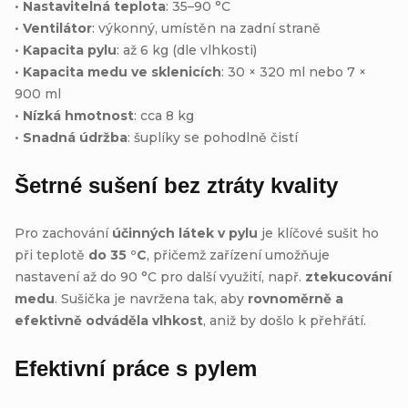
•
Nastavitelná teplota
: 35–90 °C
•
Ventilátor
: výkonný, umístěn na zadní straně
•
Kapacita pylu
: až 6 kg (dle vlhkosti)
•
Kapacita medu ve sklenicích
: 30 × 320 ml nebo 7 ×
900 ml
•
Nízká hmotnost
: cca 8 kg
•
Snadná údržba
: šuplíky se pohodlně čistí
Šetrné sušení bez ztráty kvality
Pro zachování
účinných látek v pylu
je klíčové sušit ho
při teplotě
do 35 °C
, přičemž zařízení umožňuje
nastavení až do 90 °C pro další využití, např.
ztekucování
medu
. Sušička je navržena tak, aby
rovnoměrně a
efektivně odváděla vlhkost
, aniž by došlo k přehřátí.
Efektivní práce s pylem