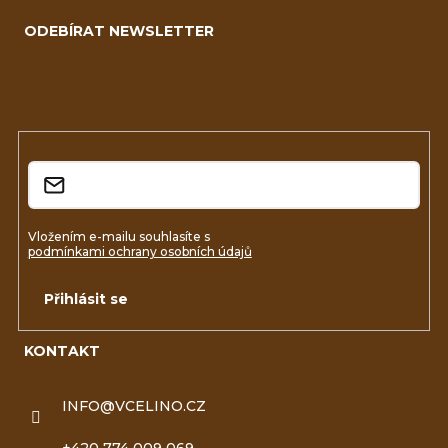
á
ODEBÍRAT NEWSLETTER
p
a
Vložte svůj e-mail a my vám budeme zasílat informace o
nových produktech na našem e-shopu.
t
í
E-mail
Vložením e-mailu souhlasíte s
podmínkami ochrany osobních údajů
Přihlásit se
KONTAKT
INFO
@
VCELINO.CZ
+420 774 009 069