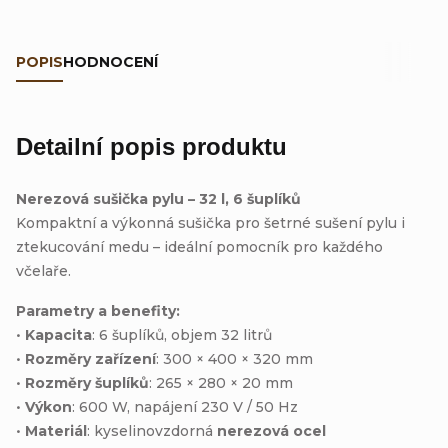
POPIS
HODNOCENÍ
Detailní popis produktu
Nerezová sušička pylu – 32 l, 6 šuplíků
Kompaktní a výkonná sušička pro šetrné sušení pylu i
ztekucování medu – ideální pomocník pro každého
včelaře.
Parametry a benefity:
•
Kapacita
: 6 šuplíků, objem 32 litrů
•
Rozměry zařízení
: 300 × 400 × 320 mm
•
Rozměry šuplíků
: 265 × 280 × 20 mm
•
Výkon
: 600 W, napájení 230 V / 50 Hz
•
Materiál
: kyselinovzdorná
nerezová ocel