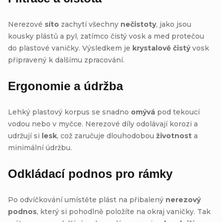
Nerezové
síto
zachytí všechny
nečistoty
, jako jsou
kousky plástů a pyl, zatímco čistý vosk a med protečou
do plastové vaničky. Výsledkem je
krystalově čistý
vosk
připravený k dalšímu zpracování.
Ergonomie a údržba
Lehký plastový korpus se snadno
omývá
pod tekoucí
vodou nebo v myčce. Nerezové díly odolávají korozi a
udržují si
lesk
, což zaručuje dlouhodobou
životnost
a
minimální údržbu.
Odkládací podnos pro rámky
Po odvíčkování umístěte plást na přibalený
nerezový
podnos
, který si pohodlně položíte na okraj vaničky. Tak