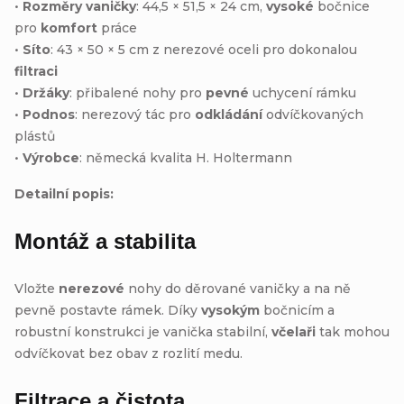
•
Rozměry vaničky
: 44,5 × 51,5 × 24 cm,
vysoké
bočnice
pro
komfort
práce
•
Síto
: 43 × 50 × 5 cm z nerezové oceli pro dokonalou
filtraci
•
Držáky
: přibalené nohy pro
pevné
uchycení rámku
•
Podnos
: nerezový tác pro
odkládání
odvíčkovaných
plástů
•
Výrobce
: německá kvalita H. Holtermann
Detailní popis:
Montáž a stabilita
Vložte
nerezové
nohy do děrované vaničky a na ně
pevně postavte rámek. Díky
vysokým
bočnicím a
robustní konstrukci je vanička stabilní,
včelaři
tak mohou
odvíčkovat bez obav z rozlití medu.
Filtrace a čistota