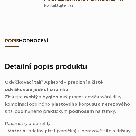
Kontaktujte nás
POPIS
HODNOCENÍ
Detailní popis produktu
Odvíčkovací talíř ApiNord – precizní a čisté
odvíčkování jednoho rámku
Získejte
rychlý
a
hygienický
proces odvíčkování díky
kombinaci odolného
plastového
korpusu a
nerezového
síta, doplněného praktickým
podnosem
na rámky.
Parametry a benefity:
•
Materiál
: odolný plast (vanička) + nerezové síto a držáky