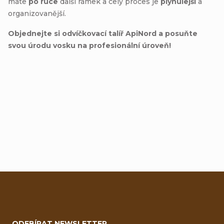
máte
po ruce
další rámek a celý proces je
plynulejší
a
organizovanější.
Objednejte si odvíčkovací talíř ApiNord a posuňte
svou úrodu vosku na profesionální úroveň!
Přidat hodnocení
Z
á
ODEBÍRAT NEWSLETTER