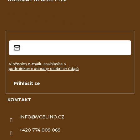
p
a
Vložte svůj e-mail a my vám budeme zasílat informace o
nových produktech na našem e-shopu.
t
í
E-mail
Vložením e-mailu souhlasíte s
podmínkami ochrany osobních údajů
Přihlásit se
KONTAKT
INFO
@
VCELINO.CZ
+420 774 009 069