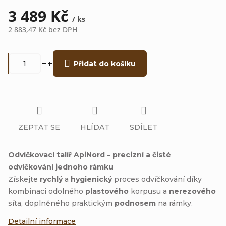
3 489 Kč
/ ks
2 883,47 Kč bez DPH
Měrná
cena:
Přidat do košíku
ZEPTAT SE
HLÍDAT
SDÍLET
Odvíčkovací talíř ApiNord – precizní a čisté
odvíčkování jednoho rámku
Získejte
rychlý
a
hygienický
proces odvíčkování díky
kombinaci odolného
plastového
korpusu a
nerezového
síta, doplněného praktickým
podnosem
na rámky.
Detailní informace