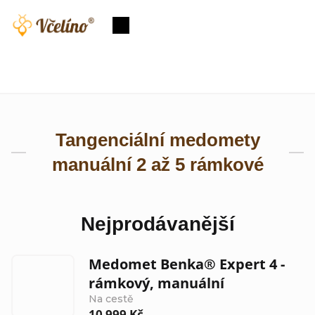
Přejít
na
Nákupní
obsah
košík
Tangenciální medomety
manuální 2 až 5 rámkové
Nejprodávanější
Medomet Benka® Expert 4 -
rámkový, manuální
Na cestě
10 999 Kč