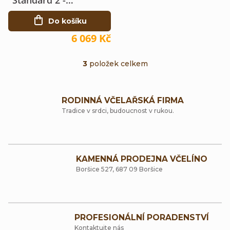
rámkový, manuální
Do košíku
6 069 Kč
3
položek celkem
O
v
RODINNÁ VČELAŘSKÁ FIRMA
l
Tradice v srdci, budoucnost v rukou.
á
d
a
KAMENNÁ PRODEJNA VČELÍNO
Boršice 527, 687 09 Boršice
c
í
p
PROFESIONÁLNÍ PORADENSTVÍ
r
Kontaktujte nás