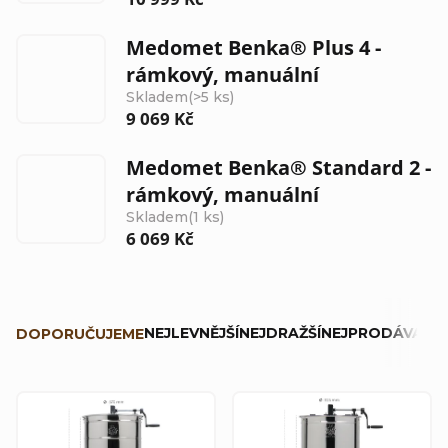
Medomet Benka® Plus 4 -
rámkový, manuální
Skladem
(>5 ks)
9 069 Kč
Medomet Benka® Standard 2 -
rámkový, manuální
Skladem
(1 ks)
6 069 Kč
Ř
NEJLEVNĚJŠÍ
NEJDRAŽŠÍ
NEJPRODÁVANĚJ
DOPORUČUJEME
a
z
V
e
ý