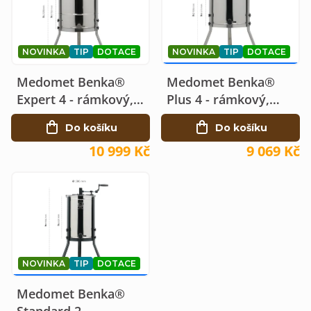
n
p
í
i
p
NOVINKA
TIP
DOTACE
NOVINKA
TIP
DOTACE
s
9 369 KČ
–3 %
r
Medomet Benka®
Medomet Benka®
p
o
Expert 4 - rámkový,
Plus 4 - rámkový,
r
manuální
manuální
d
Do košíku
Do košíku
o
u
10 999 Kč
9 069 Kč
d
k
u
t
k
ů
t
ů
NOVINKA
TIP
DOTACE
6 369 KČ
–4 %
Medomet Benka®
Standard 2 -