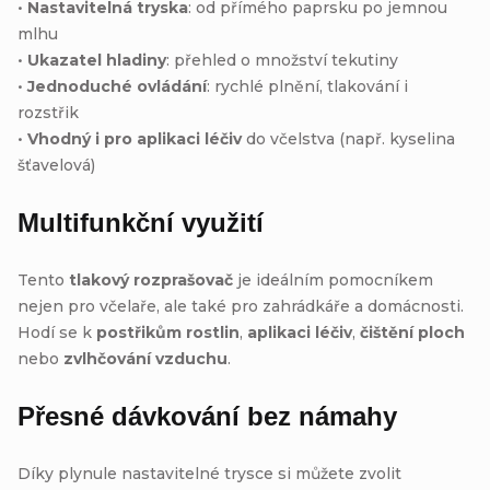
•
Nastavitelná tryska
: od přímého paprsku po jemnou
mlhu
•
Ukazatel hladiny
: přehled o množství tekutiny
•
Jednoduché ovládání
: rychlé plnění, tlakování i
rozstřik
•
Vhodný i pro aplikaci léčiv
do včelstva (např. kyselina
šťavelová)
Multifunkční využití
Tento
tlakový rozprašovač
je ideálním pomocníkem
nejen pro včelaře, ale také pro zahrádkáře a domácnosti.
Hodí se k
postřikům rostlin
,
aplikaci léčiv
,
čištění ploch
nebo
zvlhčování vzduchu
.
Přesné dávkování bez námahy
Díky plynule nastavitelné trysce si můžete zvolit