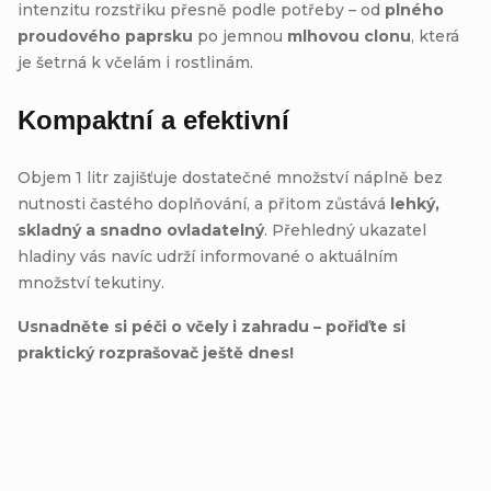
intenzitu rozstřiku přesně podle potřeby – od
plného
proudového paprsku
po jemnou
mlhovou clonu
, která
je šetrná k včelám i rostlinám.
Kompaktní a efektivní
Objem 1 litr zajišťuje dostatečné množství náplně bez
nutnosti častého doplňování, a přitom zůstává
lehký,
skladný a snadno ovladatelný
. Přehledný ukazatel
hladiny vás navíc udrží informované o aktuálním
množství tekutiny.
Usnadněte si péči o včely i zahradu – pořiďte si
praktický rozprašovač ještě dnes!