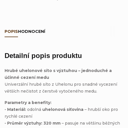
POPIS
HODNOCENÍ
Detailní popis produktu
Hrubé uhelonové síto s výztuhou – jednoduché a
účinné cezení medu
Univerzální hrubé síto z Uhelonu pro snadné vycezení
větších nečistot z čerstvě vytočeného medu.
Parametry a benefity:
•
Materiál:
odolná
uhelonová síťovina
– hrubší oko pro
rychlé cezení
•
Průměr výztuhy:
320 mm
– pasuje na většinu běžných