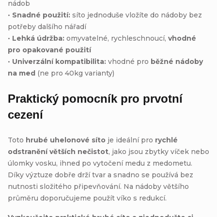
nádob
•
Snadné použití:
síto jednoduše vložíte do nádoby bez
potřeby dalšího nářadí
•
Lehká údržba:
omyvatelné, rychleschnoucí,
vhodné
pro opakované použití
•
Univerzální kompatibilita:
vhodné pro
běžné nádoby
na med
(ne pro 40kg varianty)
Praktický pomocník pro prvotní
cezení
Toto
hrubé uhelonové síto
je ideální pro
rychlé
odstranění větších nečistot
, jako jsou zbytky víček nebo
úlomky vosku, ihned po vytočení medu z medometu.
Díky výztuze dobře drží tvar a snadno se používá bez
nutnosti složitého připevňování. Na nádoby většího
průměru doporučujeme použít víko s redukcí.