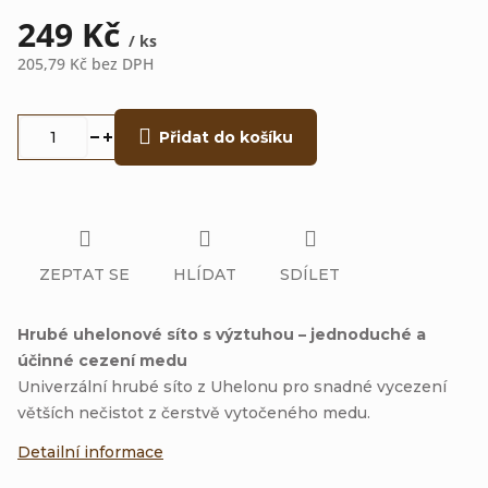
249 Kč
/ ks
205,79 Kč bez DPH
Měrná
cena:
Přidat do košíku
ZEPTAT SE
HLÍDAT
SDÍLET
Hrubé uhelonové síto s výztuhou – jednoduché a
účinné cezení medu
Univerzální hrubé síto z Uhelonu pro snadné vycezení
větších nečistot z čerstvě vytočeného medu.
Detailní informace