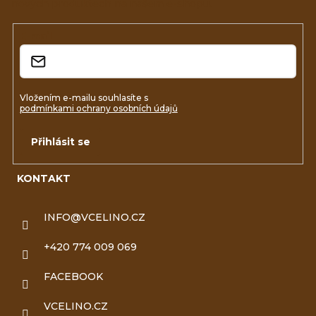
nových produktech na našem e-shopu.
t
í
E-mail
Vložením e-mailu souhlasíte s
podmínkami ochrany osobních údajů
Přihlásit se
KONTAKT
INFO
@
VCELINO.CZ
+420 774 009 069
FACEBOOK
VCELINO.CZ