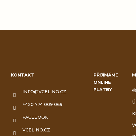
Z
á
KONTAKT
PŘIJÍMÁME
M
ONLINE
p
PLATBY

INFO
@
VCELINO.CZ
a
Ú
+420 774 009 069
t
K
FACEBOOK
V
í
VCELINO.CZ