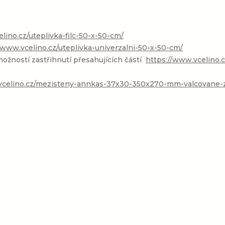
lino.cz/uteplivka-filc-50-x-50-cm/
/www.vcelino.cz/uteplivka-univerzalni-50-x-50-cm/
žností zastřihnutí přesahujících částí
https://www.vcelino.
vcelino.cz/mezisteny-annkas-37x30-350x270-mm-valcovane-