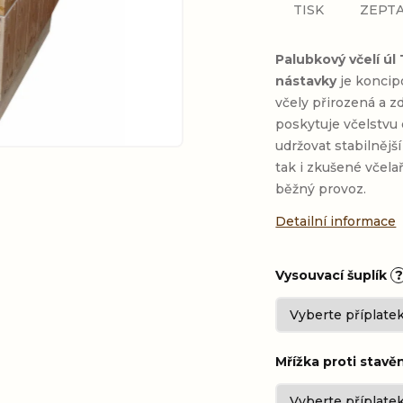
TISK
ZEPTA
Palubkový včelí ú
nástavky
je koncip
včely přirozená a 
poskytuje včelstvu
udržovat stabilnější
tak i zkušené včela
běžný provoz.
Detailní informace
Vysouvací šuplík
?
Mřížka proti stavě