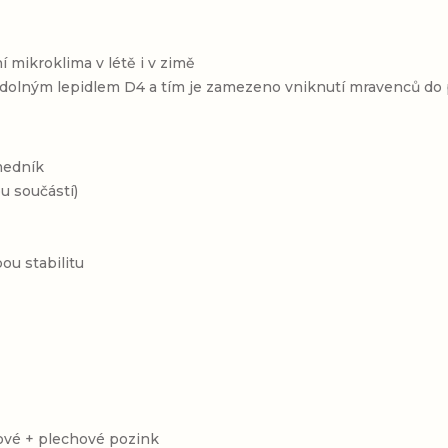
ní mikroklima v létě i v zimě
odolným lepidlem D4 a tím je zamezeno vniknutí mravenců do 
medník
u součástí)
ou stabilitu
tové + plechové pozink