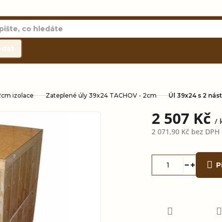
edat
2cm izolace
Zateplené úly 39x24 TACHOV - 2cm
Úl 39x24 s 2 nás
2 507 Kč
/ 
2 071,90 Kč
bez DPH
Měrná
cena:
P