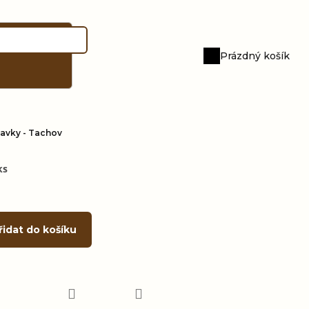
Prázdný košík
Nákupní
košík
tavky - Tachov
ks
řidat do košíku