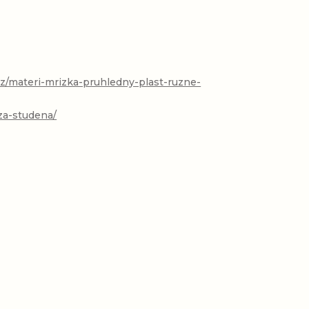
cz/materi-mrizka-pruhledny-plast-ruzne-
za-studena/