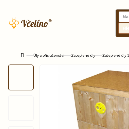
Přejít
na
obsah
Hl
Úly a příslušenství
Zateplené úly
Zateplené úly 
Domů