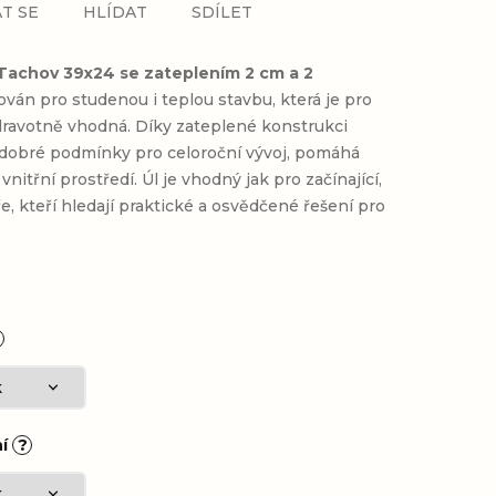
T SE
HLÍDAT
SDÍLET
l Tachov 39x24 se zateplením 2 cm
a 2
ován pro studenou i teplou stavbu, která je pro
zdravotně vhodná. Díky zateplené konstrukci
 dobré podmínky pro celoroční vývoj, pomáhá
 vnitřní prostředí. Úl je vhodný jak pro začínající,
ře, kteří hledají praktické a osvědčené řešení pro
ní
?