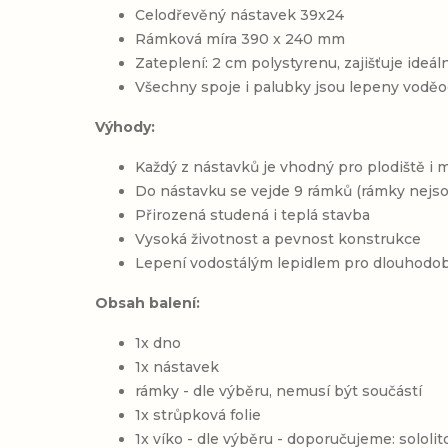
Celodřevěný nástavek 39x24
Rámková míra 390 x 240 mm
Zateplení: 2 cm polystyrenu, zajišťuje ideál
Všechny spoje i palubky jsou lepeny vodě
Výhody:
Každý z nástavků je vhodný pro plodiště i 
Do nástavku se vejde 9
rámků (rámky nejso
Přirozená studená i teplá stavba
Vysoká životnost a pevnost konstrukce
Lepení vodostálým lepidlem pro dlouhodob
Obsah balení:
1x dno
1x nástavek
rámky - dle výběru, nemusí být součástí
1x strůpková folie
1x víko - dle výběru - doporučujeme: sololi