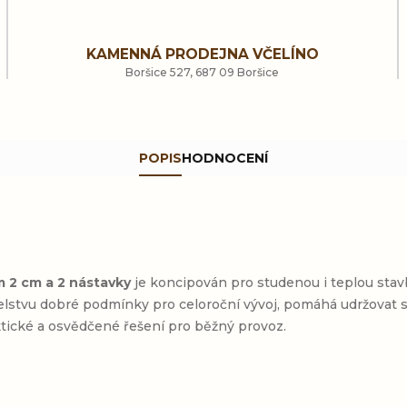
KAMENNÁ PRODEJNA VČELÍNO
Boršice 527, 687 09 Boršice
POPIS
HODNOCENÍ
m 2 cm
a 2 nástavky
je koncipován pro studenou i teplou stavb
stvu dobré podmínky pro celoroční vývoj, pomáhá udržovat stab
raktické a osvědčené řešení pro běžný provoz.