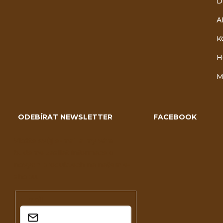
D
A
K
H
M
ODEBÍRAT NEWSLETTER
FACEBOOK
Vložte svůj e-mail a my vám
budeme zasílat informace o
nových produktech na našem e-
shopu.
E-mail