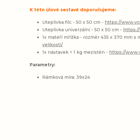
K této úlové sestavě doporučujeme:
Uteplivka filc - 50 x 50 cm -
https://www.vce
Uteplivka univerzální - 50 x 50 cm -
https:/
1x mateří mřížka -
rozměr 435 x 370 mm s mo
velikosti/
1x nástavek = 1 kg mezistěn -
https://www.
Parametry:
Rámková míra: 39x24
Přidat hodnocení