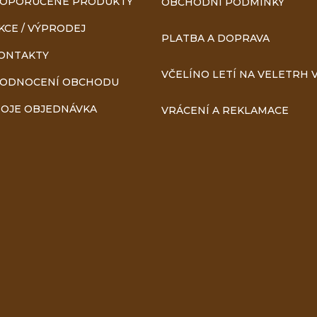
OPORUČENÉ PRODUKTY
OBCHODNÍ PODMÍNKY
KCE / VÝPRODEJ
PLATBA A DOPRAVA
ONTAKTY
VČELÍNO LETÍ NA VELETRH V
ODNOCENÍ OBCHODU
OJE OBJEDNÁVKA
VRÁCENÍ A REKLAMACE