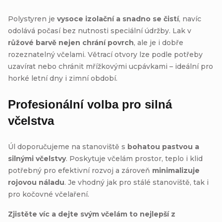
Polystyren je
vysoce izolační a snadno se čistí
, navíc
odolává počasí bez nutnosti speciální údržby. Lak v
růžové barvě nejen chrání povrch
, ale je i dobře
rozeznatelný včelami. Větrací otvory lze podle potřeby
uzavírat nebo chránit mřížkovými ucpávkami – ideální pro
horké letní dny i zimní období.
Profesionální volba pro silná
včelstva
Úl doporučujeme na stanoviště s
bohatou pastvou a
silnými včelstvy
. Poskytuje včelám prostor, teplo i klid
potřebný pro efektivní rozvoj a zároveň
minimalizuje
rojovou náladu
. Je vhodný jak pro stálé stanoviště, tak i
pro kočovné včelaření.
Zjistěte víc a dejte svým včelám to nejlepší z