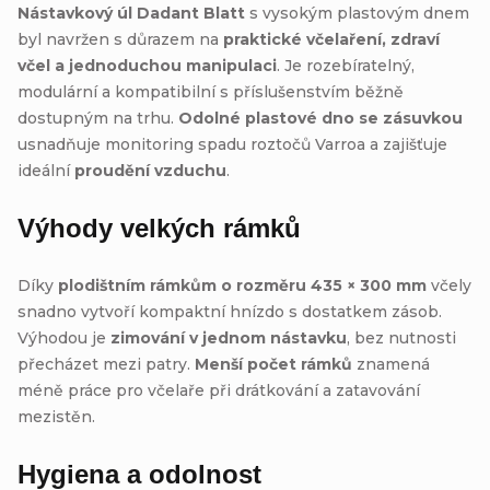
Nástavkový úl Dadant Blatt
s vysokým plastovým dnem
byl navržen s důrazem na
praktické včelaření, zdraví
včel a jednoduchou manipulaci
. Je rozebíratelný,
modulární a kompatibilní s příslušenstvím běžně
dostupným na trhu.
Odolné plastové dno se zásuvkou
usnadňuje monitoring spadu roztočů Varroa a zajišťuje
ideální
proudění vzduchu
.
Výhody velkých rámků
Díky
plodištním rámkům o rozměru 435 × 300 mm
včely
snadno vytvoří kompaktní hnízdo s dostatkem zásob.
Výhodou je
zimování v jednom nástavku
, bez nutnosti
přecházet mezi patry.
Menší počet rámků
znamená
méně práce pro včelaře při drátkování a zatavování
mezistěn.
Hygiena a odolnost