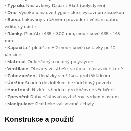
•
Typ úlu
: Nástavkový Dadant Blatt (polystyren)
•
Dno
: Vysoké plastové hygienické s výsuvnou zásuvkou
•
Barva
: Lakovaný v růžovém provedení, včelám dobře
viditelný odstín
•
Rámky
: Plodištní 435 × 300 mm, medníkové 435 × 145
mm
•
Kapacita
: 1 plodištní + 2 medníkové nástavky po 10
rámcích
•
Materiál
: Odlehčený a odolný polystyren
•
Ventilace
: Otevory ve střeše, strůpku, nástavcích i dně
•
Zabezpečení
: Ucpávky s mřížkou proti škůdcům
•
Údržba
: Snadná dezinfekce, bezúdržbový povrch
•
Hmotnost
: Nízká – vhodná i pro kočovné včelaření
•
Zpevnění
: Rohy nástavků vyztuženy tvrdým plastem
•
Manipulace
: Praktické vylisované úchyty
Konstrukce a použití