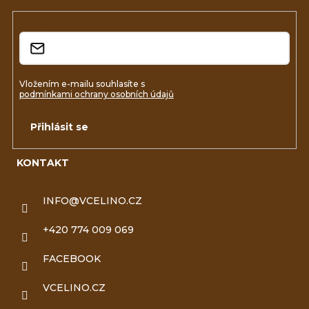
t
í
E-mail
Vložením e-mailu souhlasíte s
podmínkami ochrany osobních údajů
Přihlásit se
KONTAKT
INFO
@
VCELINO.CZ
+420 774 009 069
FACEBOOK
VCELINO.CZ