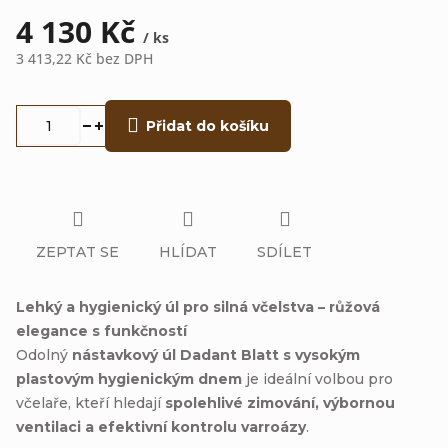
4 130 Kč
/ ks
3 413,22 Kč bez DPH
Měrná
cena:
Přidat do košíku
ZEPTAT SE
HLÍDAT
SDÍLET
Lehký a hygienický úl pro silná včelstva – růžová
elegance s funkčností
Odolný
nástavkový úl Dadant Blatt s vysokým
plastovým hygienickým dnem
je ideální volbou pro
včelaře, kteří hledají
spolehlivé zimování, výbornou
ventilaci a efektivní kontrolu varroázy
.