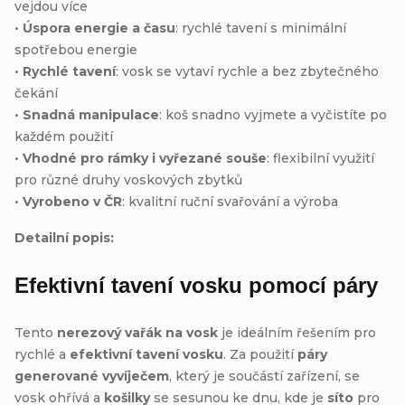
vejdou více
•
Úspora energie a času
: rychlé tavení s minimální
spotřebou energie
•
Rychlé tavení
: vosk se vytaví rychle a bez zbytečného
čekání
•
Snadná manipulace
: koš snadno vyjmete a vyčistíte po
každém použití
•
Vhodné pro rámky i vyřezané souše
: flexibilní využití
pro různé druhy voskových zbytků
•
Vyrobeno v ČR
: kvalitní ruční svařování a výroba
Detailní popis:
Efektivní tavení vosku pomocí páry
Tento
nerezový vařák na vosk
je ideálním řešením pro
rychlé a
efektivní tavení vosku
. Za použití
páry
generované vyvíječem
, který je součástí zařízení, se
vosk ohřívá a
košilky
se sesunou ke dnu, kde je
síto
pro