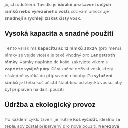
jejich oddělení. Tavidlo je
ideální pro tavení celých
rámků nebo vyřezaného voští
, což vám umožňuje
snadněji a rychleji získat čistý vosk
.
Vysoká kapacita a snadné použití
Tento vařák má
kapacitu až 12 rámků 39x24
(pro menší
rámky se vejde více) a je také vhodný pro
Langstroth
rámky
. Rámky naplníte do koše, zakryjete víkem a
zapnete vyvíječ páry
. Pára začne ohřívat vosk, který
následně vytéká do připravené nádoby. Po
vytažení
rámků
je třeba koš očistit škrabkou od zbytků vosku, aby
byl připraven na další použití.
Údržba a ekologický provoz
Po každém cyklu tavení je nutné
koš vyčistit
, ideálně za
tepla, aby zůstal připravený pro nové použití.
Nerezová