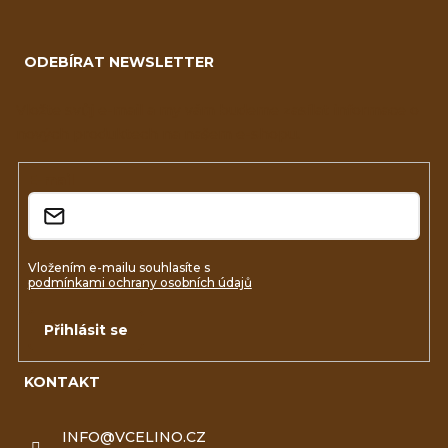
Z
á
ODEBÍRAT NEWSLETTER
p
a
Vložte svůj e-mail a my vám budeme zasílat informace o
nových produktech na našem e-shopu.
t
í
E-mail
Vložením e-mailu souhlasíte s
podmínkami ochrany osobních údajů
Přihlásit se
KONTAKT
INFO
@
VCELINO.CZ