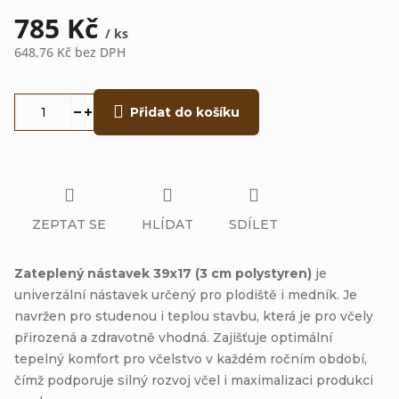
785 Kč
/ ks
648,76 Kč
bez DPH
Měrná
cena:
Přidat do košíku
ZEPTAT SE
HLÍDAT
SDÍLET
Zateplený nástavek 39x17 (3 cm polystyren)
je
univerzální nástavek určený pro plodiště i medník. Je
navržen pro studenou i teplou stavbu, která je pro včely
přirozená a zdravotně vhodná. Zajišťuje optimální
tepelný komfort pro včelstvo v každém ročním období,
čímž podporuje silný rozvoj včel i maximalizaci produkci