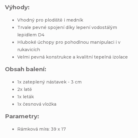
Výhody:
Vhodný pro plodiště i medník
Trvale pevné spojení díky lepení vodostálým
lepidlem D4
Hluboké úchopy pro pohodlnou manipulaci i v
rukavicích
Velmi pevná konstrukce a kvalitní tepelná izolace
Obsah balení:
1x zateplený nástavek - 3 cm
2x latě
1x leták
1x česnová vložka
Parametry:
Rámková míra: 39 x 17