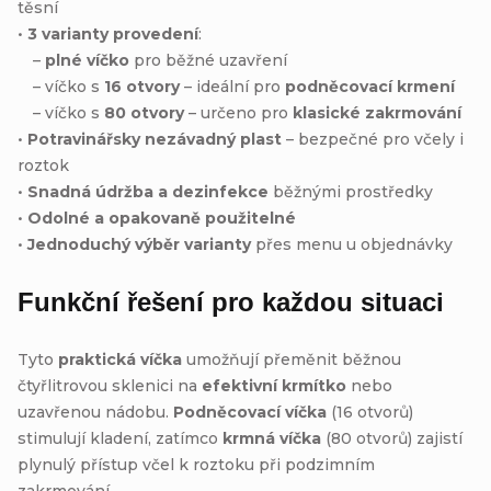
těsní
•
3 varianty provedení
:
–
plné víčko
pro běžné uzavření
– víčko s
16 otvory
– ideální pro
podněcovací krmení
– víčko s
80 otvory
– určeno pro
klasické zakrmování
•
Potravinářsky nezávadný plast
– bezpečné pro včely i
roztok
•
Snadná údržba a dezinfekce
běžnými prostředky
•
Odolné a opakovaně použitelné
•
Jednoduchý výběr varianty
přes menu u objednávky
Funkční řešení pro každou situaci
Tyto
praktická víčka
umožňují přeměnit běžnou
čtyřlitrovou sklenici na
efektivní krmítko
nebo
uzavřenou nádobu.
Podněcovací víčka
(16 otvorů)
stimulují kladení, zatímco
krmná víčka
(80 otvorů) zajistí
plynulý přístup včel k roztoku při podzimním
zakrmování.