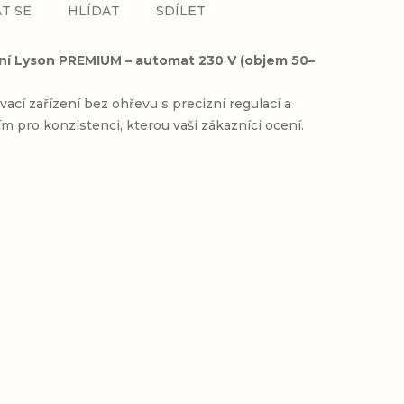
T SE
HLÍDAT
SDÍLET
ání Lyson PREMIUM – automat 230 V (objem 50–
vací zařízení bez ohřevu s precizní regulací a
ím pro konzistenci, kterou vaši zákazníci ocení.