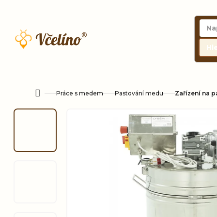
Přejít
na
obsah
Hl
Práce s medem
Pastování medu
Zařízení na 
Domů