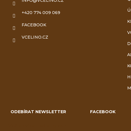
INFO
@
VCELINO.CZ
a
Ú
+420 774 009 069
t
K
FACEBOOK
V
í
VCELINO.CZ
D
A
K
H
M
ODEBÍRAT NEWSLETTER
FACEBOOK
Vložte svůj e-mail a my vám