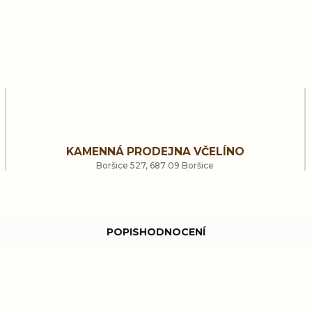
KAMENNÁ PRODEJNA VČELÍNO
Boršice 527, 687 09 Boršice
POPIS
HODNOCENÍ