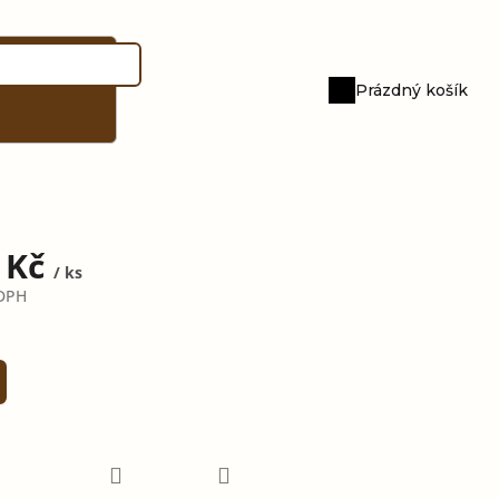
Prázdný košík
Nákupní
košík
 Kč
/ ks
DPH