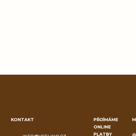
Přidat hodnocení
Z
á
KONTAKT
PŘIJÍMÁME
M
ONLINE
p
PLATBY
