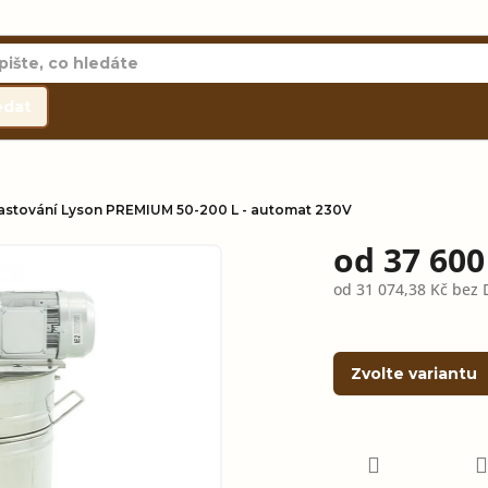
edat
pastování Lyson PREMIUM 50-200 L - automat 230V
od
37 600
od
31 074,38 Kč
bez 
Měrná
cena:
Zvolte variantu