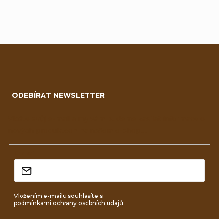
Z
á
ODEBÍRAT NEWSLETTER
p
a
Vložte svůj e-mail a my vám budeme zasílat informace o
nových produktech na našem e-shopu.
t
í
E-mail
Vložením e-mailu souhlasíte s
podmínkami ochrany osobních údajů