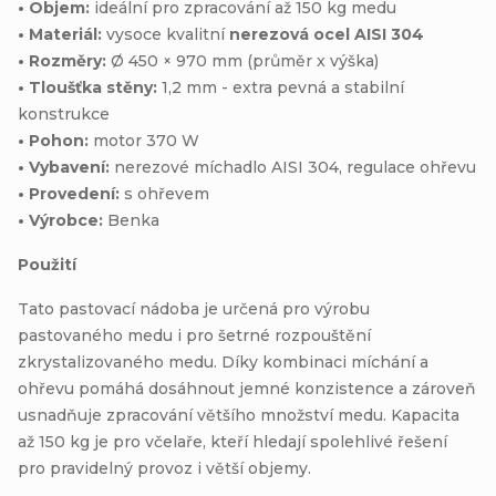
• Objem:
ideální pro zpracování až 150 kg medu
• Materiál:
vysoce kvalitní
nerezová ocel AISI 304
• Rozměry:
Ø 450 × 970 mm (průměr x výška)
• Tloušťka stěny:
1,2 mm - extra pevná a stabilní
konstrukce
• Pohon:
motor 370 W
• Vybavení:
nerezové míchadlo AISI 304, regulace ohřevu
• Provedení:
s ohřevem
• Výrobce:
Benka
Použití
Tato pastovací nádoba je určená pro výrobu
pastovaného medu i pro šetrné rozpouštění
zkrystalizovaného medu. Díky kombinaci míchání a
ohřevu pomáhá dosáhnout jemné konzistence a zároveň
usnadňuje zpracování většího množství medu. Kapacita
až 150 kg je pro včelaře, kteří hledají spolehlivé řešení
pro pravidelný provoz i větší objemy.