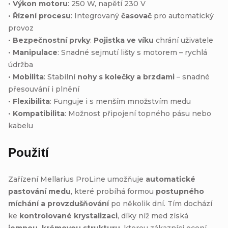
•
Výkon motoru
: 250 W, napětí 230 V
•
Řízení procesu
: Integrovaný
časovač
pro automatický
provoz
•
Bezpečnostní prvky
:
Pojistka ve víku
chrání uživatele
•
Manipulace
: Snadné sejmutí lišty s motorem – rychlá
údržba
•
Mobilita
: Stabilní
nohy s kolečky a brzdami
– snadné
přesouvání i plnění
•
Flexibilita
: Funguje i s menším množstvím medu
•
Kompatibilita
: Možnost připojení topného pásu nebo
kabelu
Použití
Zařízení Mellarius ProLine umožňuje
automatické
pastování medu
, které probíhá formou
postupného
míchání a provzdušňování
po několik dní. Tím dochází
ke
kontrolované krystalizaci
, díky níž med získá
jemnou, krémovou strukturu
, kterou zákazníci ocení.