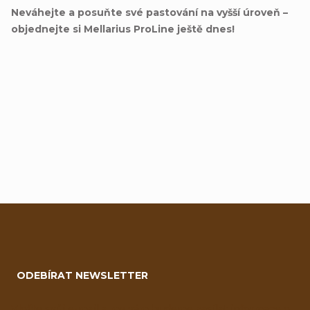
Neváhejte a posuňte své pastování na vyšší úroveň –
objednejte si Mellarius ProLine ještě dnes!
Přidat hodnocení
Z
á
ODEBÍRAT NEWSLETTER
p
Vložte svůj e-mail a my vám budeme zasílat informace o