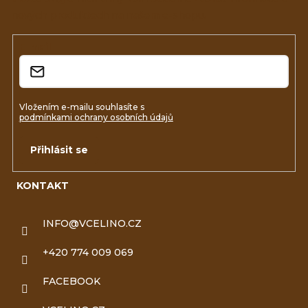
a
nových produktech na našem e-shopu.
t
í
E-mail
Vložením e-mailu souhlasíte s
podmínkami ochrany osobních údajů
Přihlásit se
KONTAKT
INFO
@
VCELINO.CZ
+420 774 009 069
FACEBOOK