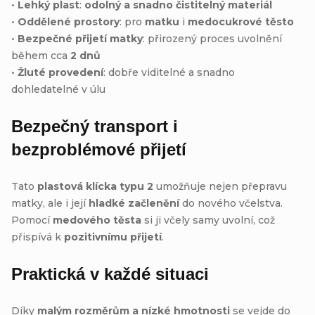
•
Lehký plast
:
odolný a snadno čistitelný materiál
•
Oddělené prostory
: pro
matku
i
medocukrové těsto
•
Bezpečné přijetí matky
: přirozený proces uvolnění
během cca
2 dnů
•
Žluté provedení
: dobře viditelné a snadno
dohledatelné v úlu
Bezpečný transport i
bezproblémové přijetí
Tato
plastová klícka typu 2
umožňuje nejen přepravu
matky, ale i její
hladké začlenění
do nového včelstva.
Pomocí
medového těsta
si ji včely samy uvolní, což
přispívá k
pozitivnímu přijetí
.
Praktická v každé situaci
Díky
malým rozměrům a nízké hmotnosti
se vejde do