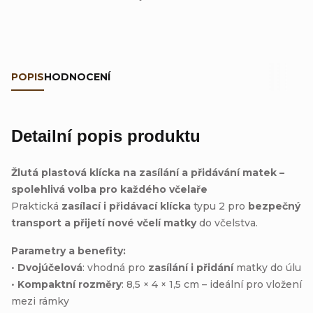
POPIS
HODNOCENÍ
Detailní popis produktu
Žlutá plastová klícka na zasílání a přidávání matek –
spolehlivá volba pro každého včelaře
Praktická
zasílací i přidávací klícka
typu 2 pro
bezpečný
transport a přijetí nové včelí matky
do včelstva.
Parametry a benefity:
•
Dvojúčelová
: vhodná pro
zasílání i přidání
matky do úlu
•
Kompaktní rozměry
: 8,5 × 4 × 1,5 cm – ideální pro vložení
mezi rámky