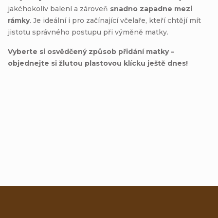
jakéhokoliv balení a zároveň
snadno zapadne mezi
rámky
. Je ideální i pro začínající včelaře, kteří chtějí mít
jistotu správného postupu při výměně matky.
Vyberte si osvědčený způsob přidání matky –
objednejte si žlutou plastovou klícku ještě dnes!
Přidat hodnocení
Z