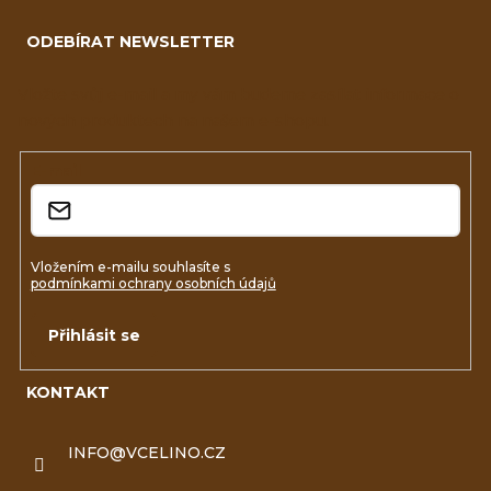
á
ODEBÍRAT NEWSLETTER
p
a
Vložte svůj e-mail a my vám budeme zasílat informace o
nových produktech na našem e-shopu.
t
í
E-mail
Vložením e-mailu souhlasíte s
podmínkami ochrany osobních údajů
Přihlásit se
KONTAKT
INFO
@
VCELINO.CZ