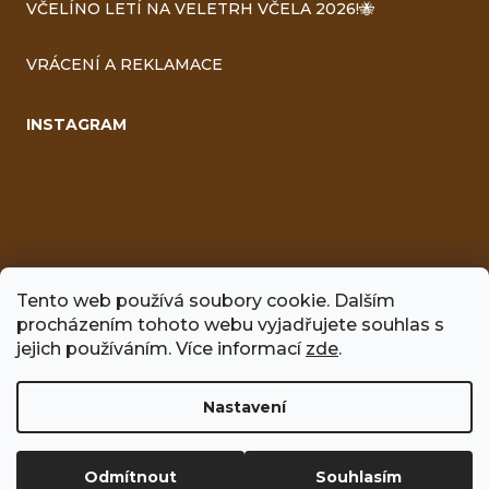
VČELÍNO LETÍ NA VELETRH VČELA 2026!🐝
VRÁCENÍ A REKLAMACE
INSTAGRAM
Tento web používá soubory cookie. Dalším
procházením tohoto webu vyjadřujete souhlas s
FACEBOOK
jejich používáním. Více informací
zde
.
Nastavení
Vytvořil Shoptet
Odmítnout
Souhlasím
Copyright 2026
Včelíno
. Všechna práva vyhrazena.
Upravit