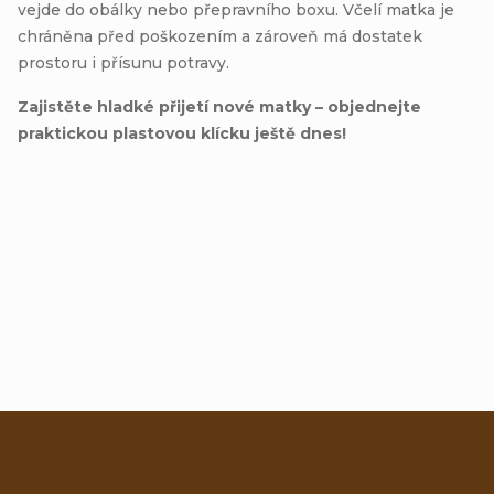
vejde do obálky nebo přepravního boxu. Včelí matka je
chráněna před poškozením a zároveň má dostatek
prostoru i přísunu potravy.
Zajistěte hladké přijetí nové matky – objednejte
praktickou plastovou klícku ještě dnes!
Přidat hodnocení
Z