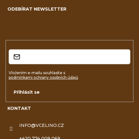
á
ODEBÍRAT NEWSLETTER
p
a
Vložte svůj e-mail a my vám budeme zasílat informace o
nových produktech na našem e-shopu.
t
í
E-mail
Vložením e-mailu souhlasíte s
podmínkami ochrany osobních údajů
Přihlásit se
KONTAKT
INFO
@
VCELINO.CZ
+420 774 009 069