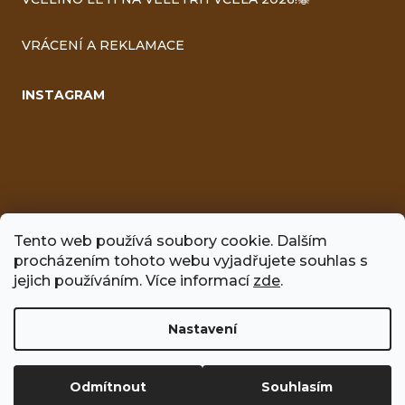
VRÁCENÍ A REKLAMACE
INSTAGRAM
Tento web používá soubory cookie. Dalším
procházením tohoto webu vyjadřujete souhlas s
FACEBOOK
jejich používáním. Více informací
zde
.
Nastavení
Vytvořil Shoptet
Odmítnout
Souhlasím
Copyright 2026
Včelíno
. Všechna práva vyhrazena.
Upravit
nastavení cookies