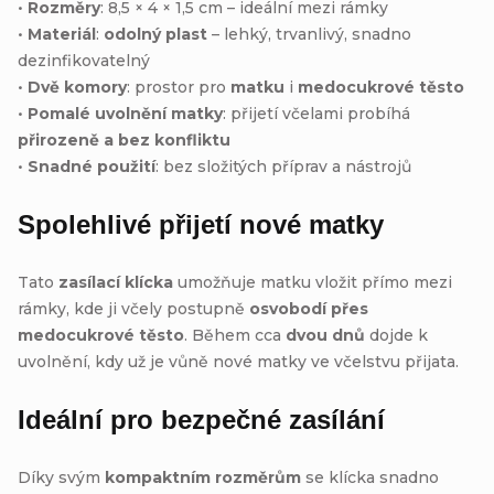
•
Rozměry
: 8,5 × 4 × 1,5 cm – ideální mezi rámky
•
Materiál
:
odolný plast
– lehký, trvanlivý, snadno
dezinfikovatelný
•
Dvě komory
: prostor pro
matku
i
medocukrové těsto
•
Pomalé uvolnění matky
: přijetí včelami probíhá
přirozeně a bez konfliktu
•
Snadné použití
: bez složitých příprav a nástrojů
Spolehlivé přijetí nové matky
Tato
zasílací klícka
umožňuje matku vložit přímo mezi
rámky, kde ji včely postupně
osvobodí přes
medocukrové těsto
. Během cca
dvou dnů
dojde k
uvolnění, kdy už je vůně nové matky ve včelstvu přijata.
Ideální pro bezpečné zasílání
Díky svým
kompaktním rozměrům
se klícka snadno