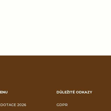
O
v
l
á
ENU
DŮLEŽITÉ ODKAZY
d
DOTACE 2026
GDPR