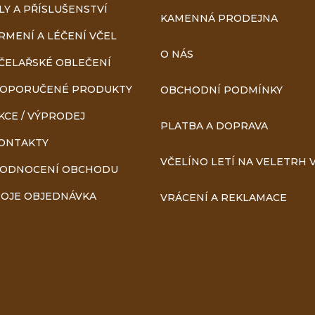
a
LY A PŘÍSLUŠENSTVÍ
KAMENNÁ PRODEJNA
RMENÍ A LÉČENÍ VČEL
c
O NÁS
ČELAŘSKÉ OBLEČENÍ
í
OPORUČENÉ PRODUKTY
OBCHODNÍ PODMÍNKY
p
KCE / VÝPRODEJ
PLATBA A DOPRAVA
r
ONTAKTY
v
VČELÍNO LETÍ NA VELETRH V
ODNOCENÍ OBCHODU
k
OJE OBJEDNÁVKA
VRÁCENÍ A REKLAMACE
y
v
ý