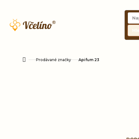
Přejít
na
obsah
Hl
Prodávané značky
Apifum 23
Domů
Ř