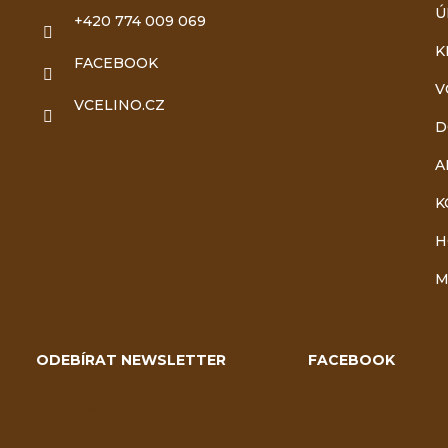
a
Ú
+420 774 009 069
t
K
FACEBOOK
V
í
VCELINO.CZ
D
A
K
H
M
ODEBÍRAT NEWSLETTER
FACEBOOK
Vložte svůj e-mail a my vám
budeme zasílat informace o