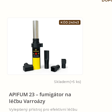
DOP
a
z
V
KÓD:
24043
e
ý
n
p
í
i
p
s
r
Skladem
(>5 ks)
p
o
APIFUM 23 – fumigátor na
r
léčbu Varroázy
d
o
Vylepšený přístroj pro efektivní léčbu