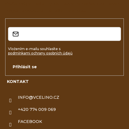
a
Vložte svůj e-mail a my vám budeme zasílat informace o
nových produktech na našem e-shopu.
t
í
E-mail
Vložením e-mailu souhlasíte s
podmínkami ochrany osobních údajů
Přihlásit se
KONTAKT
INFO
@
VCELINO.CZ
+420 774 009 069
FACEBOOK