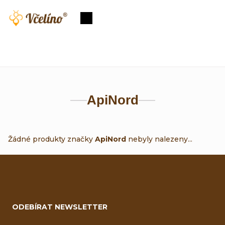
Přejít
na
Nákupní
obsah
košík
ApiNord
Žádné produkty značky
ApiNord
nebyly nalezeny...
Z
á
ODEBÍRAT NEWSLETTER
p