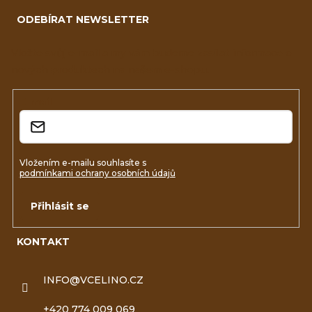
á
ODEBÍRAT NEWSLETTER
p
a
Vložte svůj e-mail a my vám budeme zasílat informace o
nových produktech na našem e-shopu.
t
í
E-mail
Vložením e-mailu souhlasíte s
podmínkami ochrany osobních údajů
Přihlásit se
KONTAKT
INFO
@
VCELINO.CZ
+420 774 009 069