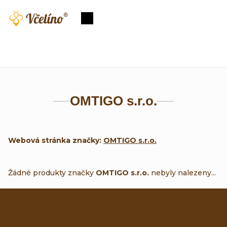
Přejít
na
Nákupní
obsah
košík
OMTIGO s.r.o.
Webová stránka značky:
OMTIGO s.r.o.
Žádné produkty značky
OMTIGO s.r.o.
nebyly nalezeny...
Z