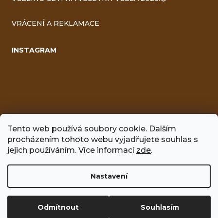
VRÁCENÍ A REKLAMACE
INSTAGRAM
Tento web používá soubory cookie. Dalším
procházením tohoto webu vyjadřujete souhlas s
jejich používáním. Více informací
zde
.
FACEBOOK
Nastavení
Vytvořil Shoptet
Odmítnout
Souhlasím
Copyright 2026
Včelíno
. Všechna práva vyhrazena.
Upravit
nastavení cookies