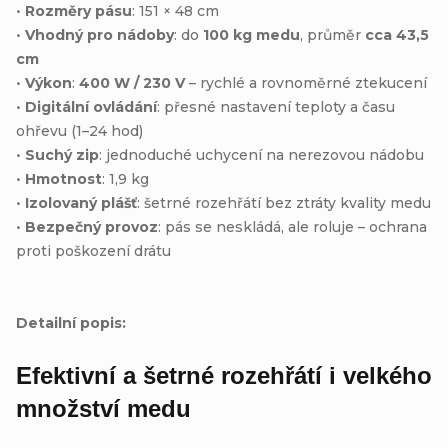
•
Rozměry pásu
: 151 × 48 cm
•
Vhodný pro nádoby
: do
100 kg medu
, průměr
cca 43,5
cm
•
Výkon
:
400 W / 230 V
– rychlé a rovnoměrné ztekucení
•
Digitální ovládání
: přesné nastavení teploty a času
ohřevu (1–24 hod)
•
Suchý zip
: jednoduché uchycení na nerezovou nádobu
•
Hmotnost
: 1,9 kg
•
Izolovaný plášť
: šetrné rozehřátí bez ztráty kvality medu
•
Bezpečný provoz
: pás se neskládá, ale roluje – ochrana
proti poškození drátu
Detailní popis:
Efektivní a šetrné rozehřátí i velkého
množství medu